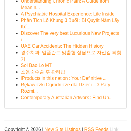
Understanding Chronic Pain: A Guide from
Meanin...
A Psychiatric Hospital Experience: Life Inside
Phân Tích Lô Khung 3 Buổi : Bí Quyết Nắm Lấy
Kế...
Discover The very best Luxurious New Projects
i...
UAE Car Accidents: The Hidden History
광주치과, 임플란트 맞춤형 상담으로 자신감 되찾
기
Soi Bao Lo MT
소음순수술 후 관리법
iProducts in this nation : Your Definitive ...
Rękawiczki Ogrodnicze dla Dzieci – 3 Pary
Rozmi...
Contemporary Australian Artwork : Find Un...
Copyright © 2026 |
New Site Listings
|
RSS Feeds
Link