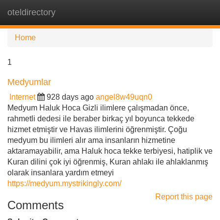
oteldirectory
Tog
navi
Home
1
Medyumlar
Internet
928 days ago
angel8w49uqn0
Medyum Haluk Hoca Gizli ilimlere çalışmadan önce,
rahmetli dedesi ile beraber birkaç yıl boyunca tekkede
hizmet etmiştir ve Havas ilimlerini öğrenmiştir. Çoğu
medyum bu ilimleri alır ama insanların hizmetine
aktaramayabilir, ama Haluk hoca tekke terbiyesi, hatiplik ve
Kuran dilini çok iyi öğrenmiş, Kuran ahlakı ile ahlaklanmış
olarak insanlara yardım etmeyi
https://medyum.mystrikingly.com/
Report this page
Comments