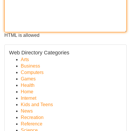
HTML is allowed
Web Directory Categories
Arts
Business
Computers
Games
Health
Home
Internet
Kids and Teens
News
Recreation
Reference
Science