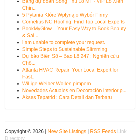
Bảng dự đoán Song Thủ Lô MT · VIP Lô Xiên
Chín...
5 Pytania Które Wpłyną o Wybór Firmy
Cornelius NC Roofing: Find Top Local Experts
BookMyGlow – Your Easy Way to Book Beauty
& Sal...
I am unable to complete your request.
Simple Steps to Sustainable Slimming
Dự báo Biên Số – Bao Lô 247 : Nghiên cứu
Chố...
Atlanta HVAC Repair: Your Local Expert for
Fast...
Willige Weiber Wollen pimpern
Novedades Actuales en Decoración Interior p...
Akses Tepat4d : Cara Detail dan Terbaru
Copyright © 2026 |
New Site Listings
|
RSS Feeds
Link
Directory