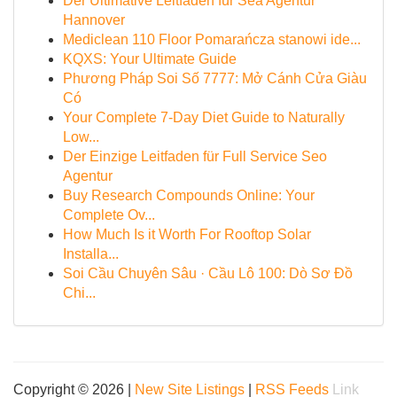
Der Ultimative Leitfaden für Sea Agentur
Hannover
Mediclean 110 Floor Pomarańcza stanowi ide...
KQXS: Your Ultimate Guide
Phương Pháp Soi Số 7777: Mở Cánh Cửa Giàu
Có
Your Complete 7-Day Diet Guide to Naturally
Low...
Der Einzige Leitfaden für Full Service Seo
Agentur
Buy Research Compounds Online: Your
Complete Ov...
How Much Is it Worth For Rooftop Solar
Installa...
Soi Cầu Chuyên Sâu · Cầu Lô 100: Dò Sơ Đồ
Chi...
Copyright © 2026 |
New Site Listings
|
RSS Feeds
Link