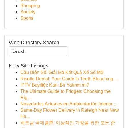
Shopping
Society
Sports
Web Directory Search
New Site Listings
Cầu Biên Số: Giải Mã Kết Quả Xổ Số MB
Risette Dental: Your Guide to Teeth Bleaching ...
İPTV Bayiliği: Karlı Bir Yatırım mı?
The Ultimate Guide to Fridges: Choosing the
Rig...
Novedades Actuales en Ambientación Interior ...
Same-Day Flower Delivery in Raleigh Near New
Ho...
베트남 국제결혼: 이상적인 가정을 위한 모든 준