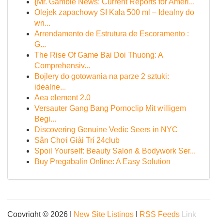
{Mr. Gamble News: Current Reports for Ameri...
Olejek zapachowy SI Kala 500 ml – Idealny do
wn...
Arrendamento de Estrutura de Escoramento :
G...
The Rise Of Game Bai Doi Thuong: A
Comprehensiv...
Bojlery do gotowania na parze 2 sztuki:
idealne...
Aea element 2.0
Versauter Gang Bang Pornoclip Mit willigem
Begi...
Discovering Genuine Vedic Seers in NYC
Sân Chơi Giải Trí 24club
Spoil Yourself: Beauty Salon & Bodywork Ser...
Buy Pregabalin Online: A Easy Solution
Copyright © 2026 |
New Site Listings
|
RSS Feeds
Link