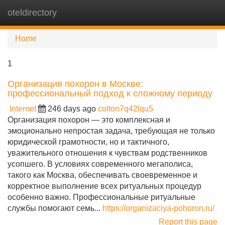
oteldirectory
Tog
navi
Home
1
Организация похорон в Москве:
профессиональный подход к сложному периоду
Internet
246 days ago
colton7q42lqu5
Организация похорон — это комплексная и
эмоционально непростая задача, требующая не только
юридической грамотности, но и тактичного,
уважительного отношения к чувствам родственников
усопшего. В условиях современного мегаполиса,
такого как Москва, обеспечивать своевременное и
корректное выполнение всех ритуальных процедур
особенно важно. Профессиональные ритуальные
службы помогают семь...
https://organizaciya-pohoron.ru/
Report this page