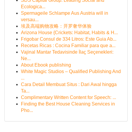
SDS Capital Group: Leading Social and
Ecologica...
Spermageile Schlampe Aus Austria will in
versau...
埃及高端购物攻略：开罗奢华体验
Arizona House {Crickets: Habitat, Habits & H...
Frigobar Consul de 334 Litros: Este Guia Ab...
Recetas Ricas : Cocina Familiar para que a...
Vajinal Mantar Tedavisinde İlaç Seçenekleri:
Ne...
About Ebook publishing
White Magic Studios – Qualified Publishing And
...
Cara Detail Membuat Situs : Dari Awal hingga
Ta...
Complimentary Written Content for Speech: ...
Finding the Best House Cleaning Services in
Pho...