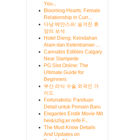
You...
Blooming Hearts: Female
Relationship in Curr...
다낭 베안스파: 숨겨진 휴
양의 보석
Hotel Dieng: Keindahan
Alam dan Ketentraman ...
Cannabis Edibles Calgary
Near Stampede
PG Slot Online: The
Ultimate Guide for
Beginners
부산 라식 수술 외국인 가
이드
Fortunabola: Panduan
Detail untuk Pemain Baru
Elegantes Erotik Movie Mit
hei&szlig;er reife F...
The Must Know Details
And Updates on