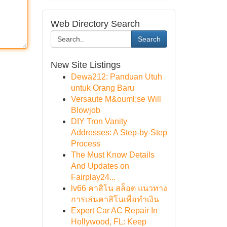
Web Directory Search
Search
New Site Listings
Dewa212: Panduan Utuh
untuk Orang Baru
Versaute M&ouml;se Will
Blowjob
DIY Tron Vanity
Addresses: A Step-by-Step
Process
The Must Know Details
And Updates on
Fairplay24...
lv66 คาสิโน สล็อต แนวทาง
การเล่นคาสิโนเพื่อทำเงิน
Expert Car AC Repair In
Hollywood, FL: Keep