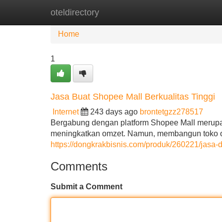
oteldirectory
Home
New Site Listings
Add Site
Home
1
Jasa Buat Shopee Mall Berkualitas Tinggi
Internet
243 days ago
brontetgzz278517
Bergabung dengan platform Shopee Mall merupa
meningkatkan omzet. Namun, membangun toko on
https://dongkrakbisnis.com/produk/260221/jasa-
Comments
Submit a Comment