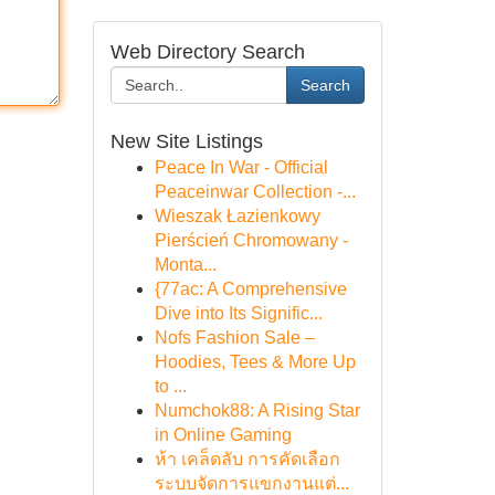
Web Directory Search
Search
New Site Listings
Peace In War - Official
Peaceinwar Collection -...
Wieszak Łazienkowy
Pierścień Chromowany -
Monta...
{77ac: A Comprehensive
Dive into Its Signific...
Nofs Fashion Sale –
Hoodies, Tees & More Up
to ...
Numchok88: A Rising Star
in Online Gaming
ห้า เคล็ดลับ การคัดเลือก
ระบบจัดการแขกงานแต่...