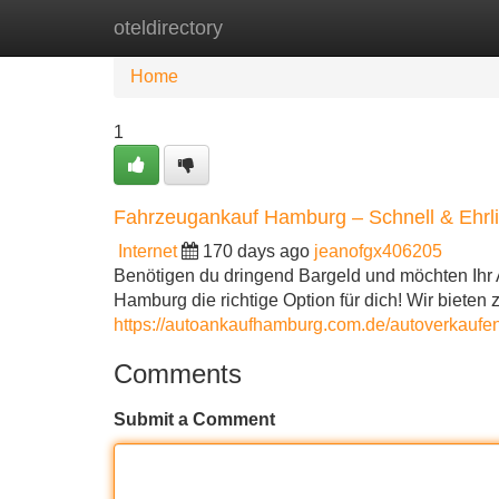
oteldirectory
Home
New Site Listings
Add Site
Home
1
Fahrzeugankauf Hamburg – Schnell & Ehrl
Internet
170 days ago
jeanofgx406205
Benötigen du dringend Bargeld und möchten Ihr 
Hamburg die richtige Option für dich! Wir bieten
https://autoankaufhamburg.com.de/autoverkaufe
Comments
Submit a Comment