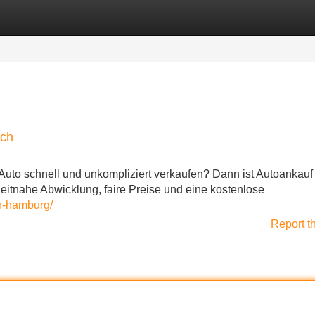
Categories
Register
Login
ich
Auto schnell und unkompliziert verkaufen? Dann ist Autoankauf
 zeitnahe Abwicklung, faire Preise und eine kostenlose
n-hamburg/
Report t