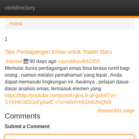
oteldirectory
Tog
navi
Home
1
Tips Perdagangan Emas untuk Trader Baru
Internet
90 days ago
zaynabhevi642455
Memulai dunia perdagangan emas bisa terasa rumit bagi
orang , namun melalui pemahaman yang tepat , Anda
dapat memasuki lingkungan ini. Awalnya , pelajari dasar-
dasar analisis emas, termasuk elemen yang
https://http://youtube.com/post/UgkxL9-qFgsfn6Tvz-
SYKHK383GxEp5wfE-r?si=b6iAHi63Xt0JNQN9
Report this page
Comments
Submit a Comment