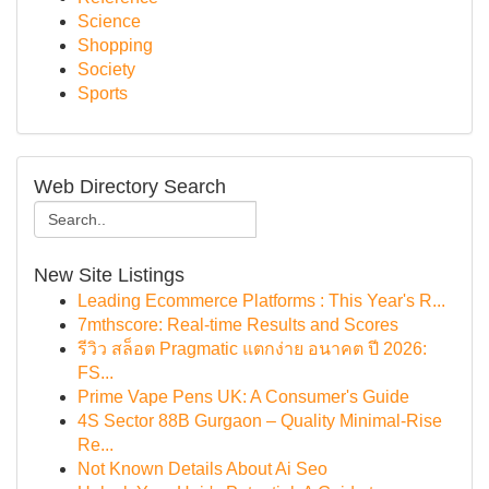
Science
Shopping
Society
Sports
Web Directory Search
New Site Listings
Leading Ecommerce Platforms : This Year's R...
7mthscore: Real-time Results and Scores
รีวิว สล็อต Pragmatic แตกง่าย อนาคต ปี 2026:
FS...
Prime Vape Pens UK: A Consumer's Guide
4S Sector 88B Gurgaon – Quality Minimal-Rise
Re...
Not Known Details About Ai Seo