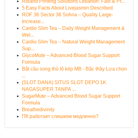
Roland Printing Solutions Lebanon: Fast & Pr...
5 Easy Facts About Livejasmin Described
ROF 36 Sector 36 Sohna – Quality Large-
Increase...
Cardio Slim Tea – Daily Weight Management &
Wel...
Cardio Slim Tea – Natural Weight Management
Sup...
GlycoMute – Advanced Blood Sugar Support
Formula
Bắt cầu song thủ lô kép MB - Bậc thầy Lựa chọn
...
(SLOT DANA) SITUS SLOT DEPO 1K
NAGASUPER TANPA ...
SugarMute – Advanced Blood Sugar Support
Formula
Breathedivinity
ПК работает слишком медленно?