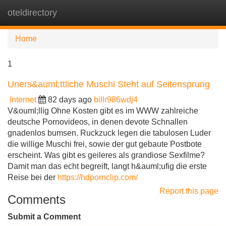
oteldirectory
Tog
navi
Home
1
Uners&auml;ttliche Muschi Steht auf Seitensprung
Internet
82 days ago
billr986wdj4
V&ouml;llig Ohne Kosten gibt es im WWW zahlreiche
deutsche Pornovideos, in denen devote Schnallen
gnadenlos bumsen. Ruckzuck legen die tabulosen Luder
die willige Muschi frei, sowie der gut gebaute Postbote
erscheint. Was gibt es geileres als grandiose Sexfilme?
Damit man das echt begreift, langt h&auml;ufig die erste
Reise bei der
https://hdpornclip.com/
Report this page
Comments
Submit a Comment