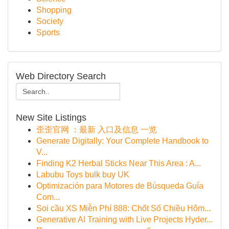
Shopping
Society
Sports
Web Directory Search
New Site Listings
歪歪官网 ：最新 入口及信息 一览
Generate Digitally: Your Complete Handbook to
V...
Finding K2 Herbal Sticks Near This Area : A...
Labubu Toys bulk buy UK
Optimización para Motores de Búsqueda Guía
Com...
Soi cầu XS Miễn Phí 888: Chốt Số Chiều Hôm...
Generative AI Training with Live Projects Hyder...