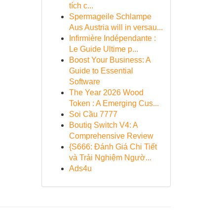
tích c...
Spermageile Schlampe
Aus Austria will in versau...
Infirmière Indépendante :
Le Guide Ultime p...
Boost Your Business: A
Guide to Essential
Software
The Year 2026 Wood
Token : A Emerging Cus...
Soi Cầu 7777
Boutiq Switch V4: A
Comprehensive Review
{S666: Đánh Giá Chi Tiết
và Trải Nghiệm Ngườ...
Ads4u