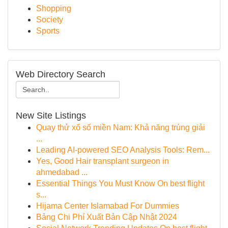
Shopping
Society
Sports
Web Directory Search
New Site Listings
Quay thử xổ số miền Nam: Khả năng trúng giải
...
Leading AI-powered SEO Analysis Tools: Rem...
Yes, Good Hair transplant surgeon in
ahmedabad ...
Essential Things You Must Know On best flight
s...
Hijama Center Islamabad For Dummies
Bảng Chi Phí Xuất Bản Cập Nhật 2024